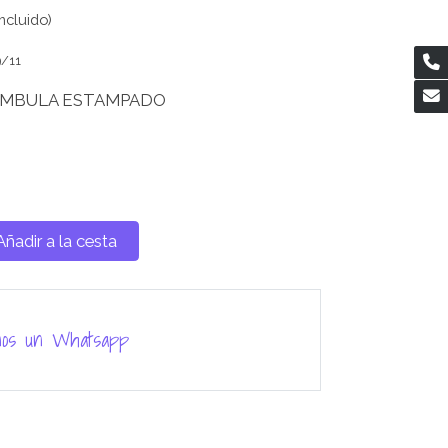
ncluido)
9/11
AMBULA ESTAMPADO
Añadir a la cesta
nos un Whatsapp