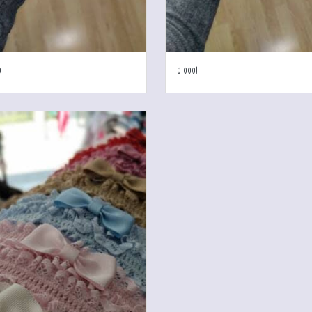
0
010001